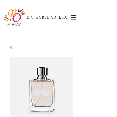
B O WORLD CO.,LTD.