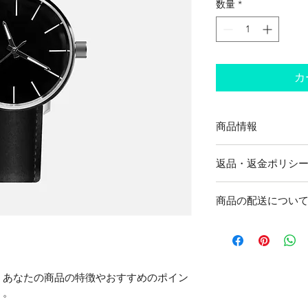
数量
*
カ
商品情報
商品の詳細を入力し
返品・返金ポリシ
明に加え、商品の特
しましょう。
返品・返金規約を入
商品の配送につい
だけなかった場合の
ましょう。規約の内
配送地域、料金、所
頼を獲得し、安心し
する情報を入力して
とで、お客様の信頼
ただけます。
。あなたの商品の特徴やおすすめのポイン
う。